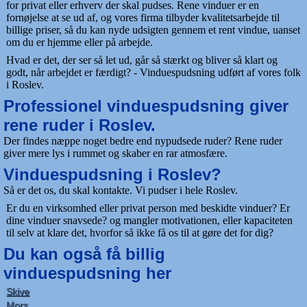
for privat eller erhverv der skal pudses. Rene vinduer er en
fornøjelse at se ud af, og vores firma tilbyder kvalitetsarbejde til
billige priser, så du kan nyde udsigten gennem et rent vindue, uanset
om du er hjemme eller på arbejde.
Hvad er det, der ser så let ud, går så stærkt og bliver så klart og
godt, når arbejdet er færdigt? - Vinduespudsning udført af vores folk
i Roslev.
Professionel vinduespudsning giver
rene ruder i Roslev.
Der findes næppe noget bedre end nypudsede ruder? Rene ruder
giver mere lys i rummet og skaber en rar atmosfære.
Vinduespudsning i Roslev?
Så er det os, du skal kontakte. Vi pudser i hele Roslev.
Er du en virksomhed eller privat person med beskidte vinduer? Er
dine vinduer snavsede? og mangler motivationen, eller kapaciteten
til selv at klare det, hvorfor så ikke få os til at gøre det for dig?
Du kan også få billig
vinduespudsning her
Skive
Mors