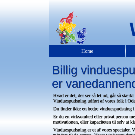
Home
Billig vindues
er vanedannen
Hvad er det, der ser så let ud, går så stærkt
Vinduespudsning udført af vores folk i Od
Du finder ikke en bedre vinduespudsning i 
Er du en virksomhed eller privat person m
motivationen, eller kapaciteten til selv at kl
Vinduespudsning er et af vores specialer. Vi