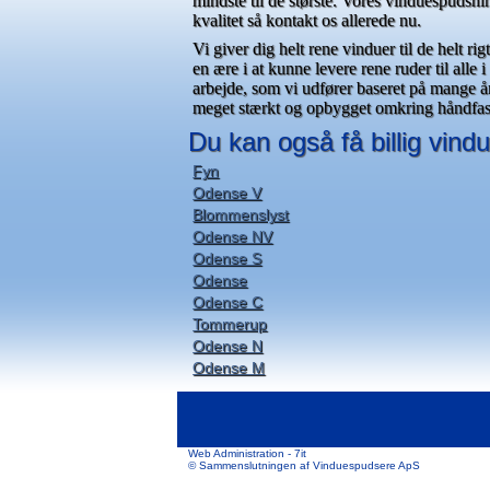
mindste til de største. Vores vinduespudsnin
kvalitet så kontakt os allerede nu.
Vi giver dig helt rene vinduer til de helt ri
en ære i at kunne levere rene ruder til alle 
arbejde, som vi udfører baseret på mange å
meget stærkt og opbygget omkring håndfast
Du kan også få billig vin
Fyn
Odense V
Blommenslyst
Odense NV
Odense S
Odense
Odense C
Tommerup
Odense N
Odense M
Web Administration -
7it
© Sammenslutningen af
Vinduespudsere ApS