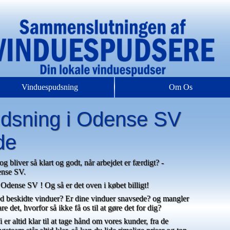
Vinduespudsning
Om Os
pudsning i Odense SV
de
 og bliver så klart og godt, når arbejdet er færdigt? -
ense SV.
Odense SV ! Og så er det oven i købet billigt!
ed beskidte vinduer? Er dine vinduer snavsede? og mangler
are det, hvorfor så ikke få os til at gøre det for dig?
 er altid klar til at tage hånd om vores kunder, fra de