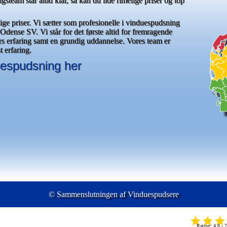
gsteam står altid klar, så kan du lide rimelige priser og top
gtige priser. Vi sætter som profesionelle i vinduespudsning
i Odense SV. Vi står for det første altid for fremragende
rs erfaring samt en grundig uddannelse. Vores team er
 erfaring.
duespudsning her
© Sammenslutningen af Vinduespudsere
Rating: 4.8 - 