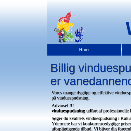
Home
Billig vinduesp
er vanedannen
Vores mange dygtige og effektive vinduespud
på vinduespudsning.
Advarsel !!!
vinduespudsning
udført af professionelle
Søger du kvalitets vinduespudsning i Kalundb
Ydermere har vi konkurrencedygtige priser.
uforpligtigende tilbud. Vi bliver din fore