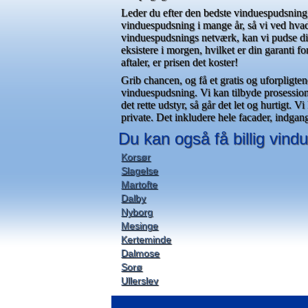
Leder du efter den bedste vinduespudsning
vinduespudsning i mange år, så vi ved hvad
vinduespudsnings netværk, kan vi pudse din
eksistere i morgen, hvilket er din garanti f
aftaler, er prisen det koster!
Grib chancen, og få et gratis og uforpligten
vinduespudsning. Vi kan tilbyde prosession
det rette udstyr, så går det let og hurtigt.
private. Det inkludere hele facader, indgan
Du kan også få billig vin
Korsør
Slagelse
Martofte
Dalby
Nyborg
Mesinge
Kerteminde
Dalmose
Sorø
Ullerslev